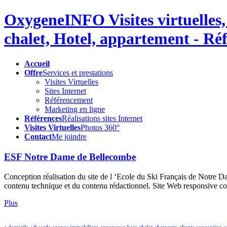
OxygeneINFO Visites virtuelles,
chalet, Hotel, appartement - Réf
Accueil
Offre
Services et prestations
Visites Virtuelles
Sites Internet
Référencement
Marketing en ligne
Références
Réalisations sites Internet
Visites Virtuelles
Photos 360°
Contact
Me joindre
ESF Notre Dame de Bellecombe
Conception réalisation du site de l ‘Ecole du Ski Français de Notre
contenu technique et du contenu rédactionnel. Site Web responsive co
Plus