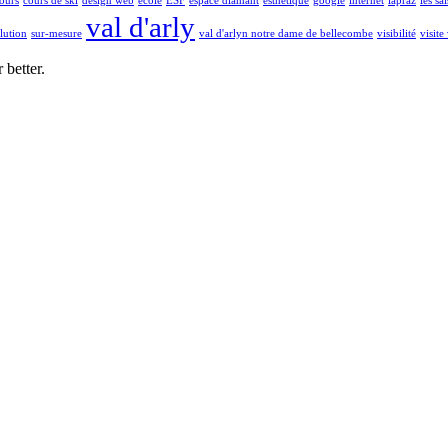
ours
cours de ski
design web
ecole
ESF
espace diamant
esthétique
google
internet
lapraz
les sai
val d'arly
lution
sur-mesure
val d'arlyn notre dame de bellecombe
visibilité
visite
 better.