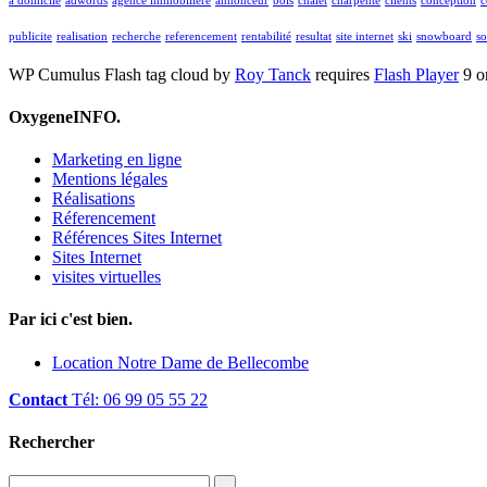
a domicile
adwords
agence immobiliere
annonceur
bois
chalet
charpente
clients
conception
c
publicite
realisation
recherche
referencement
rentabilité
resultat
site internet
ski
snowboard
so
WP Cumulus Flash tag cloud by
Roy Tanck
requires
Flash Player
9 or
OxygeneINFO.
Marketing en ligne
Mentions légales
Réalisations
Réferencement
Références Sites Internet
Sites Internet
visites virtuelles
Par ici c'est bien.
Location Notre Dame de Bellecombe
Contact
Tél: 06 99 05 55 22
Rechercher